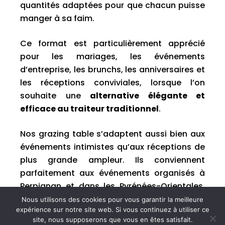
quantités adaptées pour que chacun puisse
manger à sa faim.
Ce format est particulièrement apprécié
pour les mariages, les événements
d’entreprise, les brunchs, les anniversaires et
les réceptions conviviales, lorsque l’on
souhaite une
alternative élégante et
efficace au traiteur traditionnel
.
Nos grazing table s’adaptent aussi bien aux
événements intimistes qu’aux réceptions de
plus grande ampleur. Ils conviennent
parfaitement aux événements organisés à
Perpignan et dans les Pyrénées-Orientales,
notamment en extérieur ou dans des lieux ne
Nous utilisons des cookies pour vous garantir la meilleure
expérience sur notre site web. Si vous continuez à utiliser ce
disposant pas d’équipements de cuisine.
site, nous supposerons que vous en êtes satisfait.