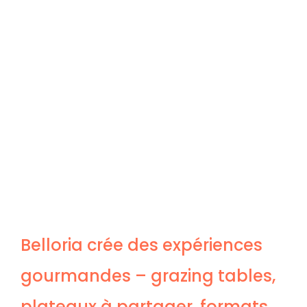
Belloria crée des expériences
gourmandes – grazing tables,
plateaux à partager, formats