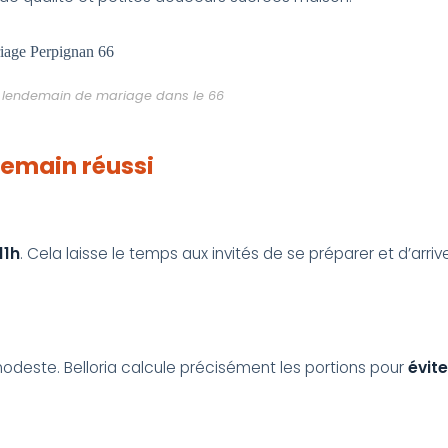
le lendemain de mariage dans le 66
demain réussi
11h
. Cela laisse le temps aux invités de se préparer et d’arri
 modeste. Belloria calcule précisément les portions pour
évite