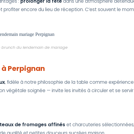
antages :
prolonger la fête
dans une atmosphère détendue, 
 et profiter encore du lieu de réception. C’est souvent le m
tre brunch du lendemain de mariage
a à Perpignan
ux
, fidèle à notre philosophie de la table comme expérience 
végétale soignée — invite les invités à circuler et se ser
teaux de fromages affinés
et charcuteries sélectionnées, 
 de qualité et petites douceurs sucrées maison.