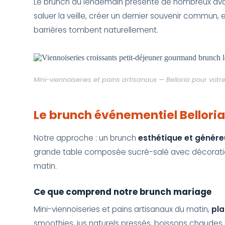
Le brunch du lendemain présente de nombreux av
saluer la veille, créer un dernier souvenir commun,
barrières tombent naturellement.
Mini-viennoiseries et pains artisanaux — Belloria pour vo
Le brunch événementiel Bellori
Notre approche : un brunch
esthétique et génére
grande table composée sucré-salé avec décoration 
matin.
Ce que comprend notre brunch mariage
Mini-viennoiseries et pains artisanaux du matin,
pla
smoothies, jus naturels pressés, boissons chaudes